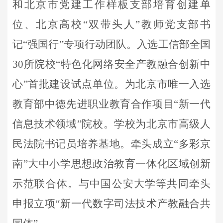
和北京市党建工作样板支部培育创建单
位、北京高校
“
双带头人
”
教师党支部书
记
“
强国行
”
专项行动团队。
入选工信部全国
30
所院校
“
特色化网络安全产教融合创新中
心
”
首批建设试点单位。为北京市唯一入选
教育部中德先进职业教育合作项目
“
新一代
信息技术领域
”
院校。
学校为
北京市高级人
民法院书记员培养基地。牵头成立
“
多彩京
南
”
大中小学思想政治教育一体化区域创新
示范联合体。与中国公安大学等共同牵头
申报立项
“
新一代数字司法技术产教融合共