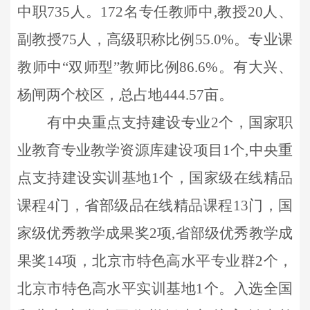
中职
73
5
人。
172
名专任教师中
,
教授
20
人、
副教授
75
人，高级职称比例
55
.0
%
。专业课
教师中
“
双师型
”
教师比例
86.6%
。有大兴、
杨闸两个校区，总占地
444.57
亩。
有中央重点支持建设专业
2
个，国家职
业教育专业教学资源库建设项目
1
个
,
中央重
点支持建设实训基地
1
个，国家级在线精品
课程
4
门，省部级品在线精品课程
13
门，国
家级优秀教学成果奖
2
项
,
省部级优秀教学成
果奖
14
项
，
北京市特色高水平专业群
2
个，
北京市特色高水平实训基地
1
个
。
入选全国