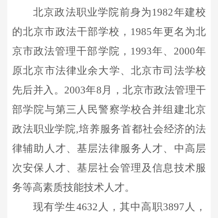
北京政法职业学院前身为
1982
年建校
的北京市政法干部学校，
1985
年更名为北
京市政法管理干部学院，
1993
年、
2000
年
原北京市法律业余大学、北京市司法学校
先后并入。
2003
年
8
月，北京市政法管理干
部学院与第三人民警察学校合并组建北京
政法职业学院
,
培养服务首都社会经济的法
律辅助人才、基层法律服务人才、中高层
次安保人才、基层社会管理及信息技术服
务等高素质技能技术人才。
现有学生
463
2
人
，其中高职
3
8
9
7
人，