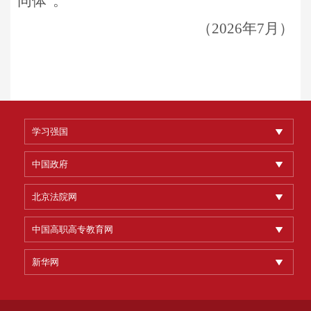
同体
”
。
（
2026
年
7
月
）
学习强国
中国政府
北京法院网
中国高职高专教育网
新华网