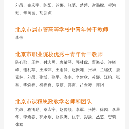
刘昂、秦宏宇、陈阳、苏娜、张菡、楚萍、谢滟檬、程鸿
勤、辛向丽、胡新贞
北京市属市管高等学校中青年骨干教师
李伟
北京市职业院校优秀中青年骨干教师
陈心歌、王静、付忠勇、袁敏琴、郭
林虎、曹海英、许晓
峰、谢利苹、王淑萍、王雨静、赵振洲、张华、兰瑞侠、唐
素林、刘昂、张博、张平、海南、李建欣、苏娜、江昀、张
菡、李焕春、柳春香、康霞、郭雷、吕金涛、陈阳
北京市课程思政教学名师和团队
刘昂、程鸿勤、秦宏宇、赵传顺、李军、张博、徐园、李星
华、李焕春、郭永刚、赵振洲、仇宁、彭焱、丛艺、贺莉、
张鑫