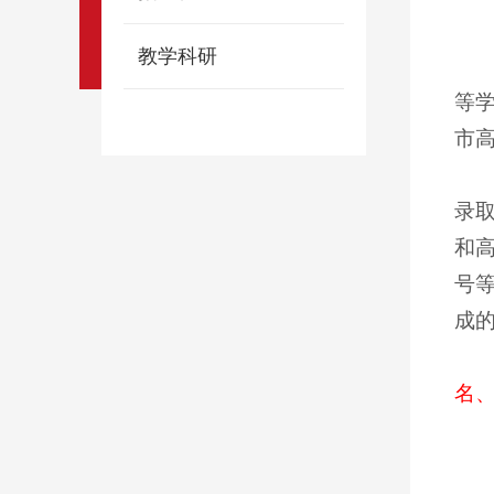
教学科研
等学
市
录
和
号
成
名