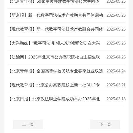
法技术产教融合共同体
【北京青年报】59家单位共建数字司法技术共同体
2025·05·25
打造“政产学研用”深度融合标杆
【新京报】新一代数字司法技术产教融合共同体启动
2025·05·25
共建，首批59家单位参与
【现代教育报】新一代数字司法技术产教融合共同体
2025·05·25
共建大会召开 首批59家单位参与共建
【大兴融媒】“数字司法 引领未来”创新论坛 在大兴
2025·05·25
举办
【法治网】2025年北京市公办高职院校自主招生联
2025·04·25
合咨询会在北京政法职业学院成功举办
【北京青年报】全国高等学校民航专业春季就业双选
2025·04·24
会收官，北京政法职业学院2023级空中乘务1...
【现代教育报】北京公办高职院校上新一批“AI+”专
2025·03·21
业
【北京日报】北京政法职业学院成功举办2025年北
2025·03·18
京市公办高职院校自主招生联合咨询会
上一页
下一页