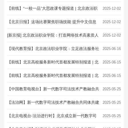
自主招生联合咨询会
【前线】“一校一品”大思政课专题报道 | 北京政法职
2025·12·02
业学院：绘就“多彩京南”“大思政课”育...
【北京日报】这场比赛聚焦职场技能 提升中文信息
2025·12·02
处理能力
[新京报] 北京政法职业学院：打造网络技术高素质人
2025·12·02
才培养高地
【现代教育报】北京政法职业学院：立足政法服务社
2025·06·16
会 打造产教融合新模式
【前线】北京高校服务新时代首都发展特别报道 | 北
2025·06·15
京政法职业学院：产教融合育英才，法治护航...
【前线】北京高校服务新时代首都发展特别报道 | 北
2025·06·15
京政法职业学院①：校地共建工作室 政法智...
【中国教育电视台】新一代数字司法技术产教融合共
2025·05·25
同体启动共建
【法治网】新一代数字司法技术产教融合共同体共建
2025·05·25
大会暨“数字司法 引领未来”创新论坛隆重举行
【北京电视台-法治进行时】北京成立新一代数字司
2025·05·25